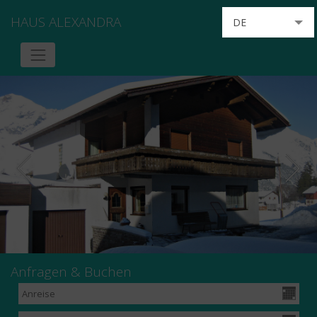
HAUS ALEXANDRA
DE
EN
FR
IT
NL
Anfragen & Buchen