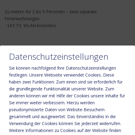
Zu mieten für 2 bis 9 Personen – zwei separate
Ferienwohnungen
- SAT.TV, WLAN kostenlos
Datenschutzeinstellungen
Sie können nachfolgend Ihre Datenschutzeinstellungen
festlegen.
Unsere Webseite verwendet Cookies. Diese
haben zwei Funktionen: Zum einen sind sie erforderlich für
die grundlegende Funktionalität unserer Website. Zum
Bitte aktivieren Sie in den Cookie Einstellungen die Option
anderen können wir mit Hilfe der Cookies unsere Inhalte für
"Funktionalität" für die korrekte Map-Darstellung
Sie immer weiter verbessern. Hierzu werden
Cookie Einstellungen
pseudonymisierte Daten von Website-Besuchern
gesammelt und ausgewertet. Das Einverständnis in die
Verwendung der Cookies können Sie jederzeit widerrufen.
Weitere Informationen zu Cookies auf der Website finden